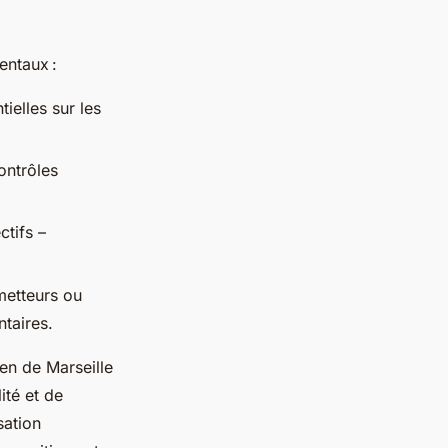
entaux :
ielles sur les
ontrôles
ctifs –
metteurs ou
taires.
éen de Marseille
ité et de
sation