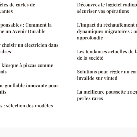
les de cartes de
Découvrez le logiciel radio
vantes
sécuriser vos opérations
sponsables : Comment la
L'impact du réchauffement c
ne un Avenir Durable
dynamiques migratoires : u
approfondie
 choisir un électricien dans
ndres
Les tendances actuelles de l
de la société
e kiosque à pizzas comme
jols
Solutions pour régler un c
invalide sur vinted
rine gonflable innovante pour
uits
La meilleure poussette 2025
perles rares
s : sélection des modèles