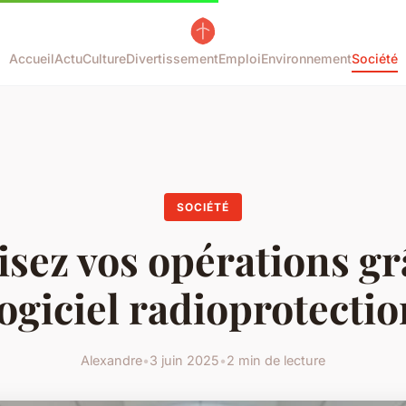
Accueil
Actu
Culture
Divertissement
Emploi
Environnement
Société
SOCIÉTÉ
isez vos opérations gr
logiciel radioprotectio
Alexandre
•
3 juin 2025
•
2 min de lecture