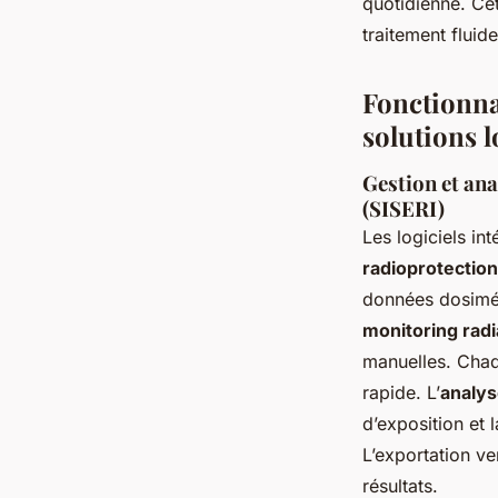
quotidienne. Cet
traitement fluid
Fonctionna
solutions 
Gestion et ana
(SISERI)
Les logiciels in
radioprotection
données dosimé
monitoring radi
manuelles. Chaq
rapide. L’
analys
d’exposition et
L’exportation ve
résultats.