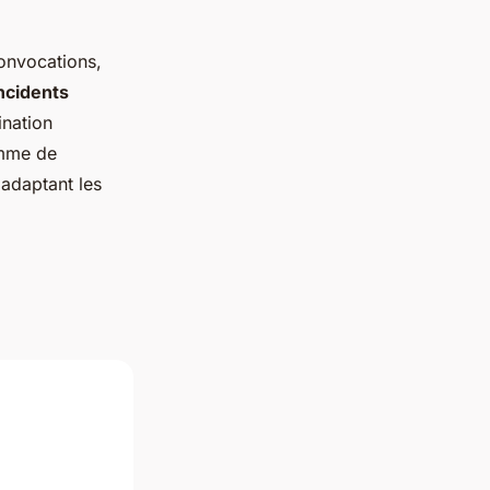
convocations,
ncidents
ination
amme de
 adaptant les