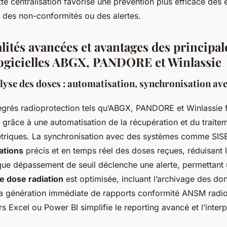
te centralisation favorise une prévention plus efficace des 
e des non-conformités ou des alertes.
lités avancées et avantages des principal
logicielles ABGX, PANDORE et Winlassie
lyse des doses : automatisation, synchronisation av
tégrés radioprotection tels qu’ABGX, PANDORE et Winlassie fac
grâce à une automatisation de la récupération et du traite
triques. La synchronisation avec des systèmes comme SIS
ations
précis et en temps réel des doses reçues, réduisant l
ue dépassement de seuil déclenche une alerte, permettant 
e dose radiation
est optimisée, incluant l’archivage des do
 la génération immédiate de rapports conformité ANSM radio
rs Excel ou Power BI simplifie le reporting avancé et l’inter