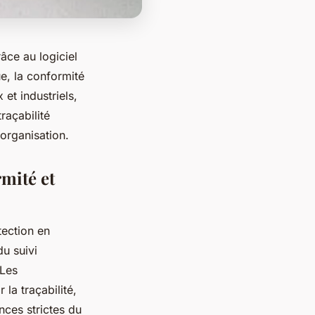
âce au logiciel
ue, la conformité
et industriels,
raçabilité
 organisation.
rmité et
tection en
u suivi
 Les
la traçabilité,
nces strictes du