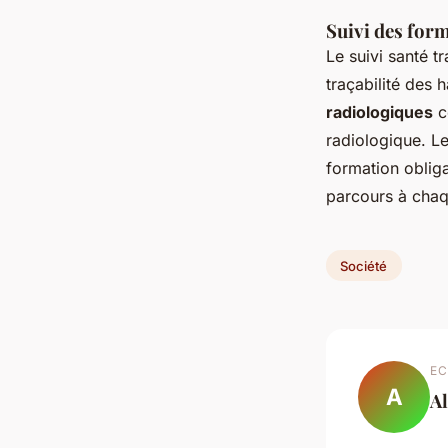
Suivi des form
Le suivi santé t
traçabilité des 
radiologiques
c
radiologique. L
formation obliga
parcours à chaqu
Société
EC
A
A