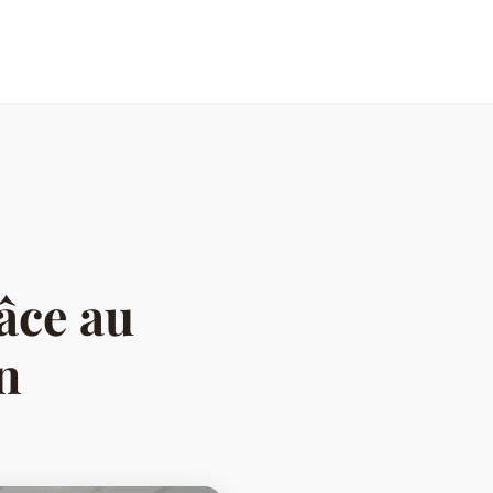
âce au
n