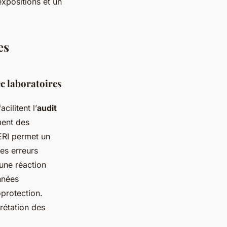
expositions et un
es
ec laboratoires
ilitent l’
audit
ment des
ERI permet un
es erreurs
une réaction
nnées
protection.
prétation des