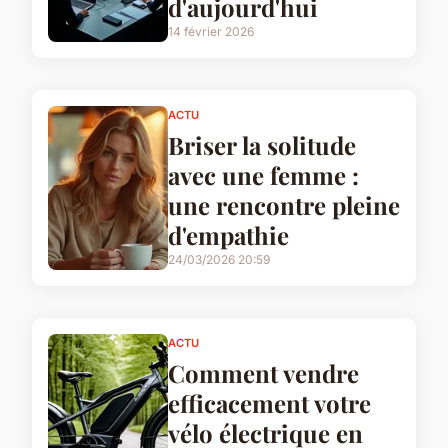
d'aujourd'hui
14 février 2026
ACTU
Briser la solitude
avec une femme :
une rencontre pleine
d'empathie
24/03/2026 20:59
ACTU
Comment vendre
efficacement votre
vélo électrique en