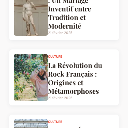
: Un Mariage
Inventif entre
Tradition et
Modernité
21 février 2025
CULTURE
La Révolution du
Rock Français :
Origines et
Métamorphoses
21 février 2025
CULTURE