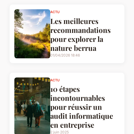
ACTU
Les meilleures
recommandations
pour explorer la
nature berrua
01/04/2026 18:46
ACTU
10 étapes
incontournables
pour réussir un
audit informatique
en entreprise
2 juin 2025