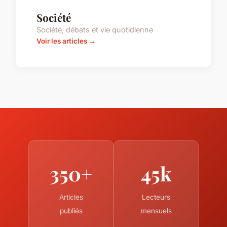
Société
Société, débats et vie quotidienne
Voir les articles →
350+
45k
Articles
Lecteurs
publiés
mensuels